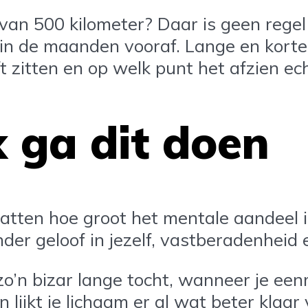
an 500 kilometer? Daar is geen regel v
in de maanden vooraf. Lange en korte r
ft zitten en op welk punt het afzien ec
k ga dit doen
tten hoe groot het mentale aandeel is 
der geloof in jezelf, vastberadenheid
p zo’n bizar lange tocht, wanneer je e
lijkt je lichaam er al wat beter klaar v