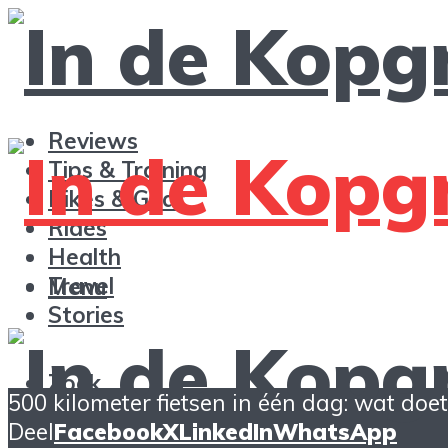
Reviews
Tips & Training
Bikes & Gear
Rides
Health
Travel
Menu
Stories
Zoek
500 kilometer fietsen in één dag: wat doet
Deel
Facebook
X
LinkedIn
WhatsApp