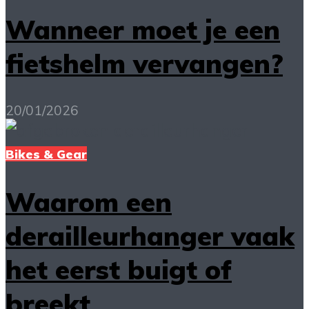
Wanneer moet je een
fietshelm vervangen?
20/01/2026
Bikes & Gear
Waarom een
derailleurhanger vaak
het eerst buigt of
breekt