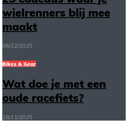
wielrenners blij mee
maakt
06/12/2025
Bikes & Gear
Wat doe je met een
oude racefiets?
18/11/2025