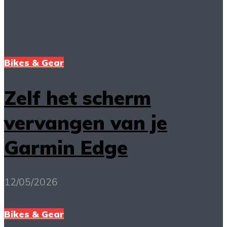
Bikes & Gear
Zelf het scherm
vervangen van je
Garmin Edge
12/05/2026
Bikes & Gear