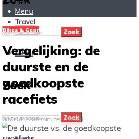
Rides
Menu
Health
Travel
Stories
Bikes & Gear
Zoek
Vergelijking: de
Zoek
Menu
duurste en de
goedkoopste
Zoek
racefiets
Zoek
03/01/2020
6 minuten leestijd
Menu