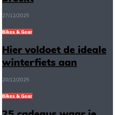
27/12/2025
Bikes & Gear
Hier voldoet de ideale
winterfiets aan
20/12/2025
Bikes & Gear
25 cadeaus waar je